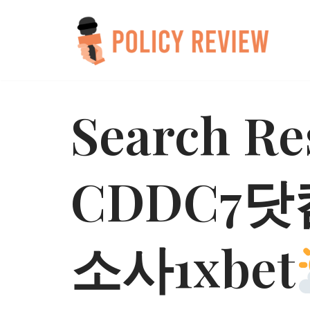
Skip
to
content
Search R
CDDC7닷
소사1xbet